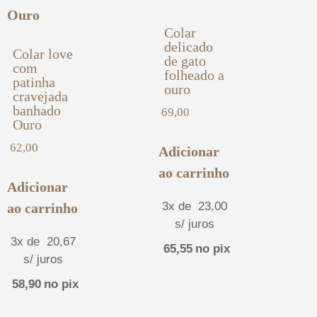
Colar
delicado
Colar love
de gato
com
folheado a
patinha
ouro
cravejada
banhado
69,00
Ouro
62,00
Adicionar
ao carrinho
Adicionar
3x de
23,00
ao carrinho
s/ juros
3x de
20,67
65,55
no pix
s/ juros
58,90
no pix