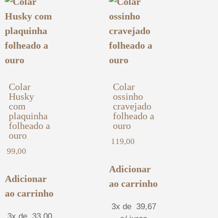
Colar
Colar
Husky
ossinho
com
cravejado
plaquinha
folheado a
folheado a
ouro
ouro
119,00
99,00
Adicionar
Adicionar
ao carrinho
ao carrinho
3x de
39,67
3x de
33,00