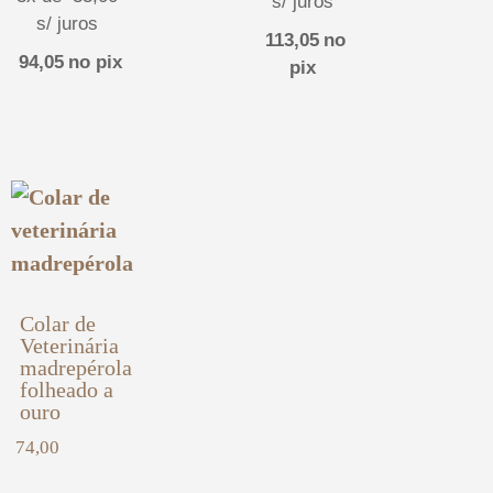
s/ juros
s/ juros
113,05
no
94,05
no pix
pix
Colar de
Veterinária
madrepérola
folheado a
ouro
74,00