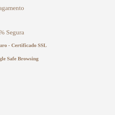
agamento
% Segura