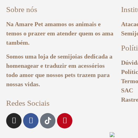
Sobre nós
Insti
Na Amare Pet amamos os animais e
Atacad
temos o prazer em atender quem os ama
Semij
também.
Polít
Somos uma loja de semijoias dedicada a
Dúvid
homenagear e traduzir em acessórios
Políti
todo amor que nossos pets trazem para
Termo
nossas vidas.
SAC
Rastr
Redes Sociais