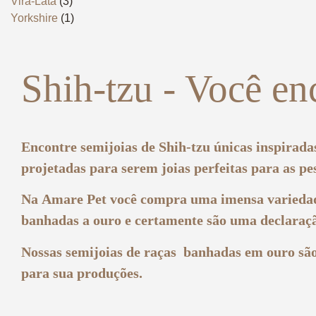
Vira-Lata
(3)
Yorkshire
(1)
Shih-tzu - Você en
Encontre
semijoias de Shih-tzu únicas
inspiradas
projetadas para serem joias perfeitas para as p
Na
Amare Pet
você compra uma imensa varieda
banhadas a ouro e certamente são uma declaraçã
Nossas
semijoias de raças banhadas em ouro
sã
para sua produções.