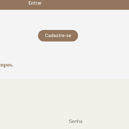
Entrar
Cadastre-se
ampos.