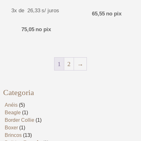
3x de
26,33
s/ juros
65,55
no pix
75,05
no pix
1
2
→
Categoria
Anéis
(5)
Beagle
(1)
Border Collie
(1)
Boxer
(1)
Brincos
(13)