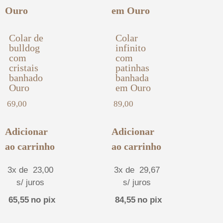
Colar de
Colar
bulldog
infinito
com
com
cristais
patinhas
banhado
banhada
Ouro
em Ouro
69,00
89,00
Adicionar
Adicionar
ao carrinho
ao carrinho
3x de
23,00
3x de
29,67
s/ juros
s/ juros
65,55
no pix
84,55
no pix