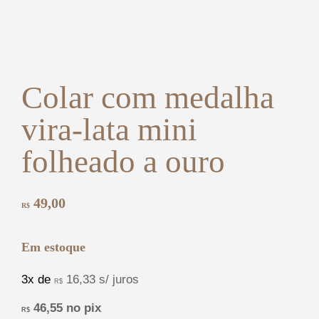
Colar com medalha
vira-lata mini
folheado a ouro
49,00
R$
Em estoque
3x de
16,33
s/ juros
R$
46,55
no pix
R$