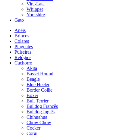
Vira-Lata
Whippet
Yorkshire
Gato
Anéis
Brincos
Colares
Pingentes
Pulseiras
Relógios
Cachorro
Akita
Basset Hound
Beagle
Blue Heeler
Border Collie
Boxer
Bull Terrier
Bulldog Francês
Bulldog Inglês
Chihuahua
Chow Chow
Cocker
Corgi