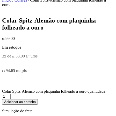
Início
/
Colares
/ Colar Spitz-Alemão com plaquinha folheado a
ouro
Colar Spitz-Alemão com plaquinha
folheado a ouro
99,00
R$
Em estoque
3x de
33,00
s/ juros
R$
94,05
no pix
R$
Colar Spitz-Alemão com plaquinha folheado a ouro quantidade
Adicionar ao carrinho
Simulação de frete