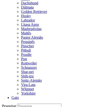
Dachshund
Dálmata
Golden Retriever
Husky
Labrador
Lhasa Apso
Madrepérolas
Maltês
Pastor Alemão
Pequinês
Pinscher
Pitbull
Poodle
Pug
Rottweiler
Schnauzer
Shar-pei
Shih-tzu
Spitz-Alemão
Vira-Lata
Whippet
Yorkshire
Gato
Pesquisar