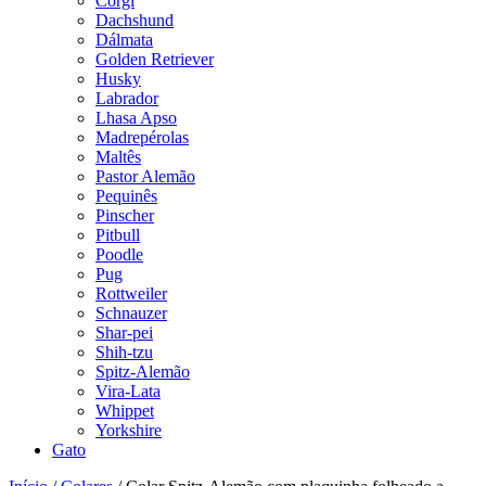
Corgi
Dachshund
Dálmata
Golden Retriever
Husky
Labrador
Lhasa Apso
Madrepérolas
Maltês
Pastor Alemão
Pequinês
Pinscher
Pitbull
Poodle
Pug
Rottweiler
Schnauzer
Shar-pei
Shih-tzu
Spitz-Alemão
Vira-Lata
Whippet
Yorkshire
Gato