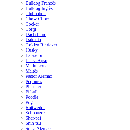
Bulldog Francês
Bulldog Inglês
Chihuahua
Chow Chow
Cocker
Corgi
Dachshund
Dálmata
Golden Retriever
Husky
Labrador
Lhasa Apso
Madrepérolas
Maltês
Pastor Alemão
Pequinês
Pinscher
Pitbull
Poodle
Pug
Rottweiler
Schnauzer
Shar-pei
Shih-tzu
Spitz-Alemão