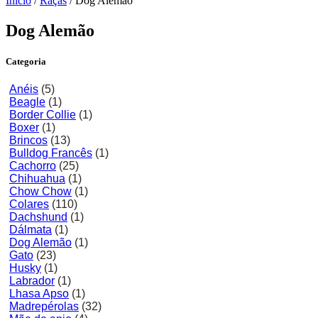
Início
/
Raças
/ Dog Alemão
Dog Alemão
Categoria
Anéis
(5)
Beagle
(1)
Border Collie
(1)
Boxer
(1)
Brincos
(13)
Bulldog Francês
(1)
Cachorro
(25)
Chihuahua
(1)
Chow Chow
(1)
Colares
(110)
Dachshund
(1)
Dálmata
(1)
Dog Alemão
(1)
Gato
(23)
Husky
(1)
Labrador
(1)
Lhasa Apso
(1)
Madrepérolas
(32)