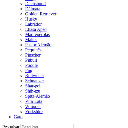
Dachshund
Dálmata
Golden Retriever
Husky
Labrador
Lhasa Apso
Madrepérolas
Maltês
Pastor Alemão
Pequinês
Pinscher
Pitbull
Poodle
Pug
Rottweiler
Schnauzer
Shar-pei
Shih-tzu
Spitz-Alemão
Vira-Lata
Whippet
Yorkshire
Gato
Pesquisar