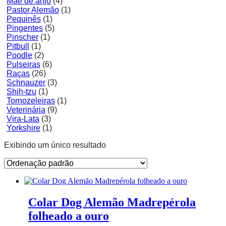
Mãe de anjo
(4)
Pastor Alemão
(1)
Pequinês
(1)
Pingentes
(5)
Pinscher
(1)
Pitbull
(1)
Poodle
(2)
Pulseiras
(6)
Raças
(26)
Schnauzer
(3)
Shih-tzu
(1)
Tornozeleiras
(1)
Veterinária
(9)
Vira-Lata
(3)
Yorkshire
(1)
Exibindo um único resultado
Colar Dog Alemão Madrepérola
folheado a ouro