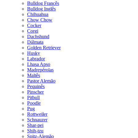
Bulldog Francês
Bulldog Inglês
Chihuahua
Chow Chow
Cocker
Corgi
Dachshund
Dálmata
Golden Retriever
Husky
Labrador
Lhasa Apso
Madrepérolas
Maltês
Pastor Alemão
Pequinês
Pinscher
Pitbull
Poodle
Pug
Rottweiler
Schnauzer
Shar-pei
Shih-tzu
Spitz-Alemão