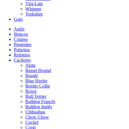
Vira-Lata
Whippet
Yorkshire
Gato
Anéis
Brincos
Colares
Pingentes
Pulseiras
Relógios
Cachorro
Akita
Basset Hound
Beagle
Blue Heeler
Border Collie
Boxer
Bull Terrier
Bulldog Francês
Bulldog Inglês
Chihuahua
Chow Chow
Cocker
Corgi