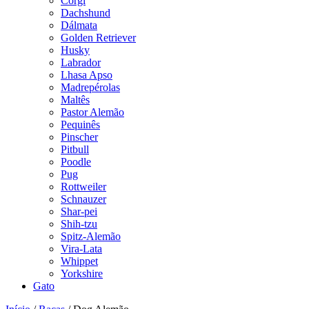
Corgi
Dachshund
Dálmata
Golden Retriever
Husky
Labrador
Lhasa Apso
Madrepérolas
Maltês
Pastor Alemão
Pequinês
Pinscher
Pitbull
Poodle
Pug
Rottweiler
Schnauzer
Shar-pei
Shih-tzu
Spitz-Alemão
Vira-Lata
Whippet
Yorkshire
Gato