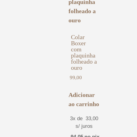
Colar
Boxer
com
plaquinha
folheado a
ouro
99,00
Adicionar
ao carrinho
3x de
33,00
s/ juros
94,05
no pix