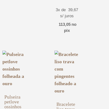
3x de
39,67
s/ juros
113,05
no
pix
Pulseira
petlove
Bracelete
ossinhos