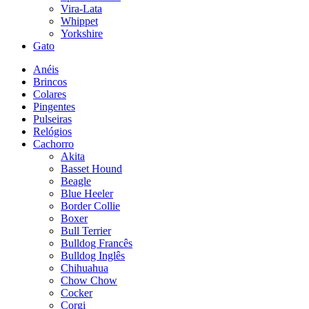
Vira-Lata
Whippet
Yorkshire
Gato
Anéis
Brincos
Colares
Pingentes
Pulseiras
Relógios
Cachorro
Akita
Basset Hound
Beagle
Blue Heeler
Border Collie
Boxer
Bull Terrier
Bulldog Francês
Bulldog Inglês
Chihuahua
Chow Chow
Cocker
Corgi