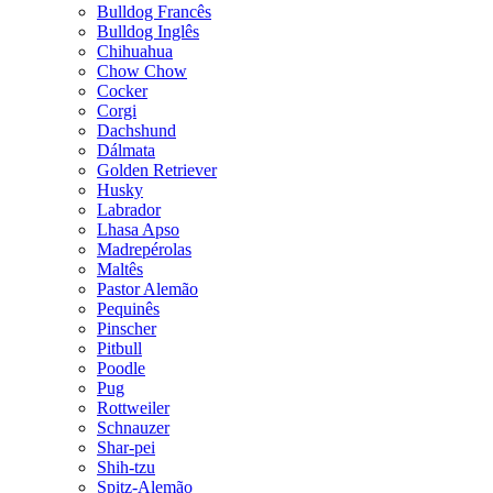
Bulldog Francês
Bulldog Inglês
Chihuahua
Chow Chow
Cocker
Corgi
Dachshund
Dálmata
Golden Retriever
Husky
Labrador
Lhasa Apso
Madrepérolas
Maltês
Pastor Alemão
Pequinês
Pinscher
Pitbull
Poodle
Pug
Rottweiler
Schnauzer
Shar-pei
Shih-tzu
Spitz-Alemão