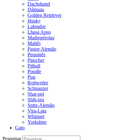
Dachshund
Dálmata
Golden Retriever
Husky
Labrador
Lhasa Apso
Madrepérolas
Maltês
Pastor Alemão
Pequinês
Pinscher
Pitbull
Poodle
Pug
Rottweiler
Schnauzer
Shar-pei
Shih-tzu
Spitz-Alemão
Vira-Lata
Whippet
Yorkshire
Gato
Pesquisar