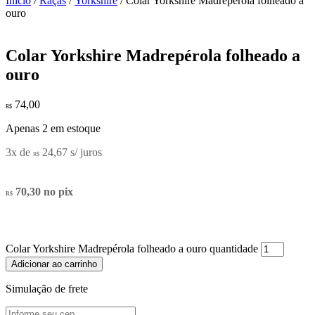
Início
/
Raças
/
Yorkshire
/ Colar Yorkshire Madrepérola folheado a
ouro
Colar Yorkshire Madrepérola folheado a
ouro
74,00
R$
Apenas 2 em estoque
3x de
24,67
s/ juros
R$
70,30
no pix
R$
Colar Yorkshire Madrepérola folheado a ouro quantidade
Adicionar ao carrinho
Simulação de frete