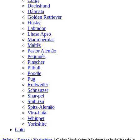
Corgi
Dachshund
Dálmata
Golden Retriever
Husky
Labrador
Lhasa Apso
Madrepérolas
Maltês
Pastor Alemão
Pequinês
Pinscher
Pitbull
Poodle
Pug
Rottweiler
Schnauzer
Shar-pei
Shih-tzu
Spitz-Alemão
Vira-Lata
Whippet
Yorkshire
Gato