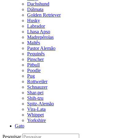
Dachshund
Dálmata
Golden Retriever
Husky
Labrador
Lhasa Apso
Madrepérolas
Maltês
Pastor Alemão
Pequinês
Pinscher
Pitbull
Poodle
Pug
Rottweiler
Schnauzer
Shar-pei
Shih-tzu
Spitz-Alemão
Vira-Lata
Whippet
Yorkshire
Gato
Pesquisar