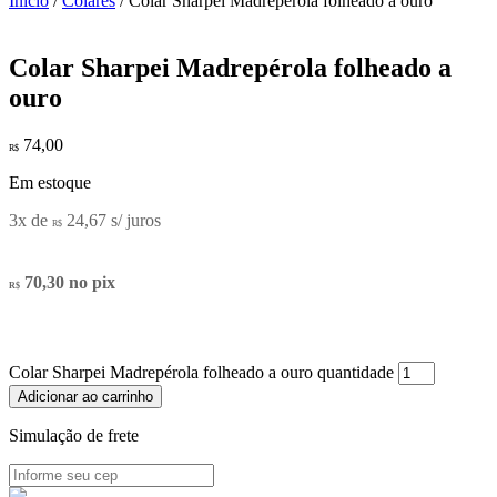
Início
/
Colares
/ Colar Sharpei Madrepérola folheado a ouro
Colar Sharpei Madrepérola folheado a
ouro
74,00
R$
Em estoque
3x de
24,67
s/ juros
R$
70,30
no pix
R$
Colar Sharpei Madrepérola folheado a ouro quantidade
Adicionar ao carrinho
Simulação de frete