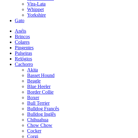
Vira-Lata
Whippet
Yorkshire
Gato
Anéis
Brincos
Colares
Pingentes
Pulseiras
Relógios
Cachorro
Akita
Basset Hound
Beagle
Blue Heeler
Border Collie
Boxer
Bull Terrier
Bulldog Francês
Bulldog Inglês
Chihuahua
Chow Chow
Cocker
Corgi