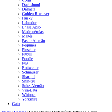
Corgi
Dachshund
Dálmata
Golden Retriever
Husky
Labrador
Lhasa Apso
Madrepérolas
Maltês
Pastor Alemão
Pequinês
Pinscher
Pitbull
Poodle
Pug
Rottweiler
Schnauzer
Shar-pei
Shih-tzu
Spitz-Alemão
Vira-Lata
Whippet
Yorkshire
Gato