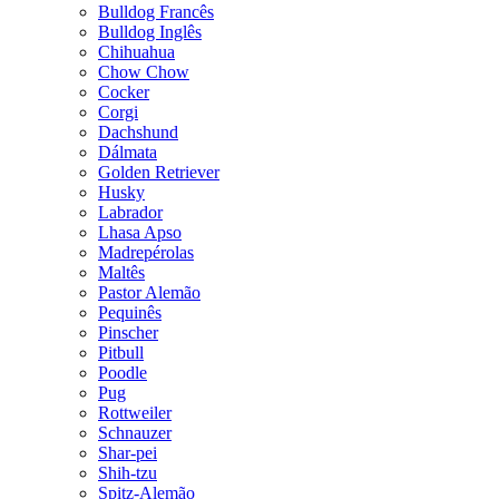
Bulldog Francês
Bulldog Inglês
Chihuahua
Chow Chow
Cocker
Corgi
Dachshund
Dálmata
Golden Retriever
Husky
Labrador
Lhasa Apso
Madrepérolas
Maltês
Pastor Alemão
Pequinês
Pinscher
Pitbull
Poodle
Pug
Rottweiler
Schnauzer
Shar-pei
Shih-tzu
Spitz-Alemão