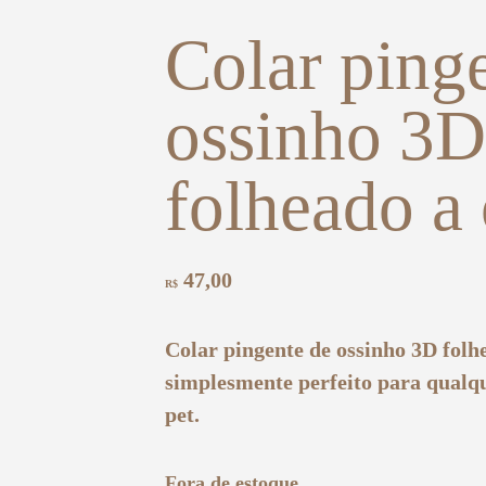
Colar ping
ossinho 3D
folheado a
47,00
R$
Colar pingente de ossinho 3D folh
simplesmente perfeito para qualq
pet.
Fora de estoque