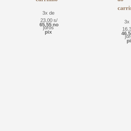
carr
3x de
23,00
s/
3x
65,55
no
juros
16,
pix
46,5
ju
p