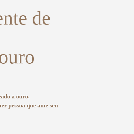
ente de
 ouro
eado a ouro,
uer pessoa que ame seu