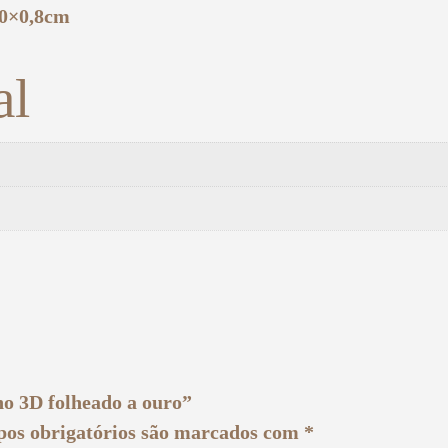
,0×0,8cm
al
ho 3D folheado a ouro”
os obrigatórios são marcados com
*