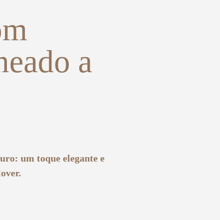
om
heado a
uro: um toque elegante e
lover.