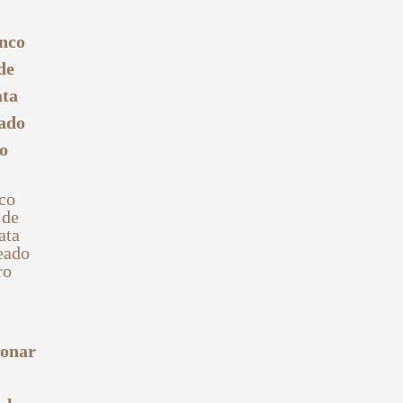
co
 de
ata
eado
ro
ionar