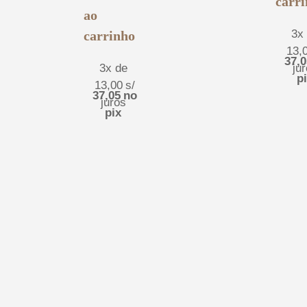
carr
ao
3x
carrinho
13,
37,0
3x de
ju
p
13,00
s/
37,05
no
juros
pix