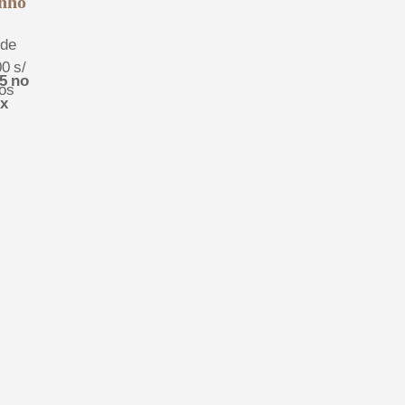
inho
 de
00
s/
5
no
ros
ix