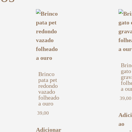
Brin
gato
Brinco
grav
pata pet
folh
redondo
a ou
vazado
folheado
39,00
a ouro
39,00
Adic
ao
Adicionar