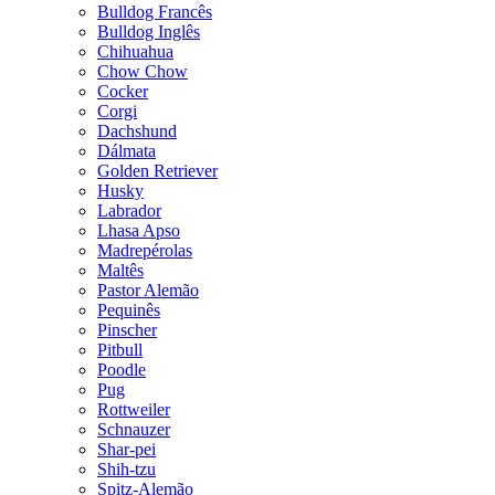
Bulldog Francês
Bulldog Inglês
Chihuahua
Chow Chow
Cocker
Corgi
Dachshund
Dálmata
Golden Retriever
Husky
Labrador
Lhasa Apso
Madrepérolas
Maltês
Pastor Alemão
Pequinês
Pinscher
Pitbull
Poodle
Pug
Rottweiler
Schnauzer
Shar-pei
Shih-tzu
Spitz-Alemão