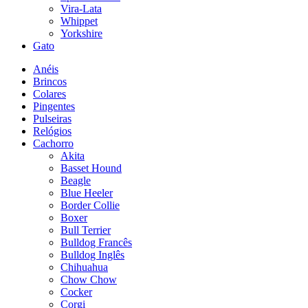
Vira-Lata
Whippet
Yorkshire
Gato
Anéis
Brincos
Colares
Pingentes
Pulseiras
Relógios
Cachorro
Akita
Basset Hound
Beagle
Blue Heeler
Border Collie
Boxer
Bull Terrier
Bulldog Francês
Bulldog Inglês
Chihuahua
Chow Chow
Cocker
Corgi