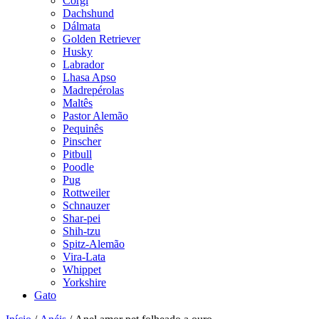
Corgi
Dachshund
Dálmata
Golden Retriever
Husky
Labrador
Lhasa Apso
Madrepérolas
Maltês
Pastor Alemão
Pequinês
Pinscher
Pitbull
Poodle
Pug
Rottweiler
Schnauzer
Shar-pei
Shih-tzu
Spitz-Alemão
Vira-Lata
Whippet
Yorkshire
Gato