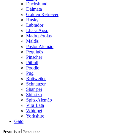
Dachshund
Dálmata
Golden Retriever
Husky
Labrador
Lhasa Apso
Madrepérolas
Maltês
Pastor Alemão
Pequinês
Pinscher
Pitbull
Poodle
Pug
Rottweiler
Schnauzer
Shar-pei
Shih-tzu
Spitz-Alemão
Vira-Lata
Whippet
Yorkshire
Gato
Pesquisar