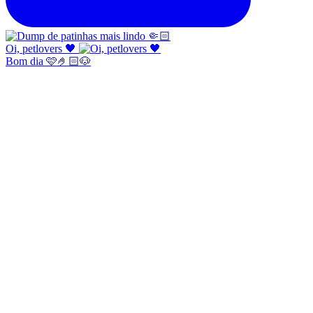
Oi, petlovers 🖤
Bom dia 🩷🤌🏻🐶