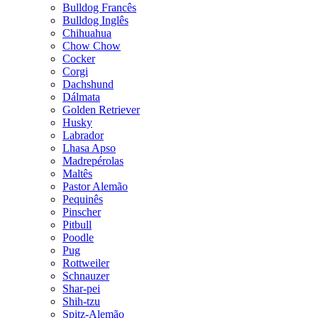
Bulldog Francês
Bulldog Inglês
Chihuahua
Chow Chow
Cocker
Corgi
Dachshund
Dálmata
Golden Retriever
Husky
Labrador
Lhasa Apso
Madrepérolas
Maltês
Pastor Alemão
Pequinês
Pinscher
Pitbull
Poodle
Pug
Rottweiler
Schnauzer
Shar-pei
Shih-tzu
Spitz-Alemão